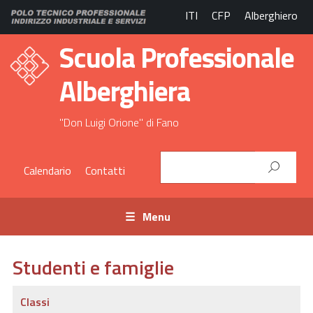
ITI
CFP
Alberghiero
Scuola Professionale
Alberghiera
"Don Luigi Orione" di Fano
Calendario
Contatti
Menu
Studenti e famiglie
Classi