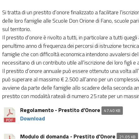
Si tratta di un prestito d’onore finalizzato a facilitare l’iscrizi
delle loro famiglie alle Scuole Don Orione di Fano, scuole par
sul territorio.
Il prestito d’onore è rivolto a tutti, in particolare a tutti quegli
penultimo anno di frequenza dei percorsi di istruzione tecnica
famiglie che con difficoltà economica intendono avvalersi del
necessitano di un contributo utile all’iscrizione dei loro figli 
Il prestito d’onore annuale può essere ottenuto una volta a
può superare al massimo € 2.500 all’anno per un complessivo 
avviene da parte delle famiglie allo scadere della seconda an
prestito con modalità rateali di numero 25 rate per un massi
Regolamento - Prestito d'Onore
47.40 KB
Download
Modulo di domanda - Prestito d'Onore
21.05 KB