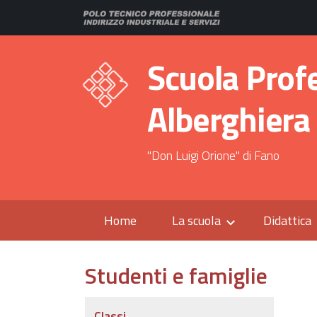
Scuola Prof
Alberghiera
"Don Luigi Orione" di Fano
Home
La scuola
Didattica
Studenti e famiglie
Classi