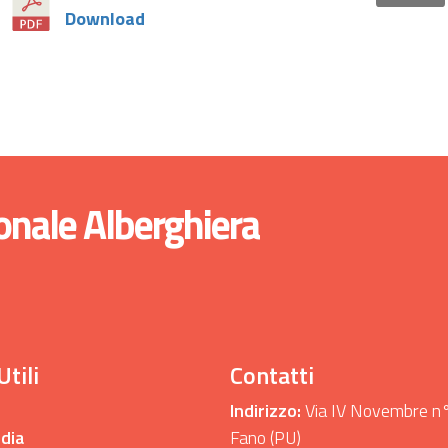
Download
onale Alberghiera
Utili
Contatti
Indirizzo:
Via IV Novembre n
dia
Fano (PU)