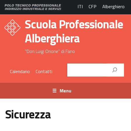
ITI
CFP
Alberghiero
Scuola Professionale
Alberghiera
"Don Luigi Orione" di Fano
Calendario
Contatti
Menu
Sicurezza