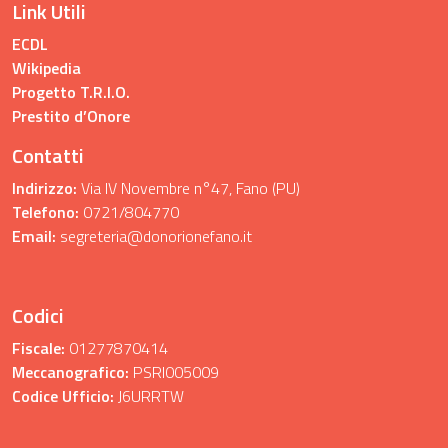
Link Utili
ECDL
Wikipedia
Progetto T.R.I.O.
Prestito d’Onore
Contatti
Indirizzo:
Via IV Novembre n°47, Fano (PU)
Telefono:
0721/804770
Email:
segreteria@donorionefano.it
Codici
Fiscale:
01277870414
Meccanografico:
PSRI005009
Codice Ufficio:
J6URRTW