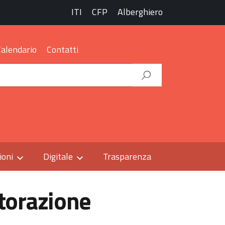
ITI
CFP
Alberghiero
Calendario
Contatti
ioni
Digitale
Trasparenza
torazione