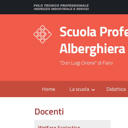
Scuola Prof
Alberghiera
"Don Luigi Orione" di Fano
Home
La scuola
Didattica
Docenti
Welfare Scolastico