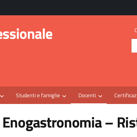
essionale
Studenti e famiglie
Docenti
Certificaz
Enogastronomia – Ris