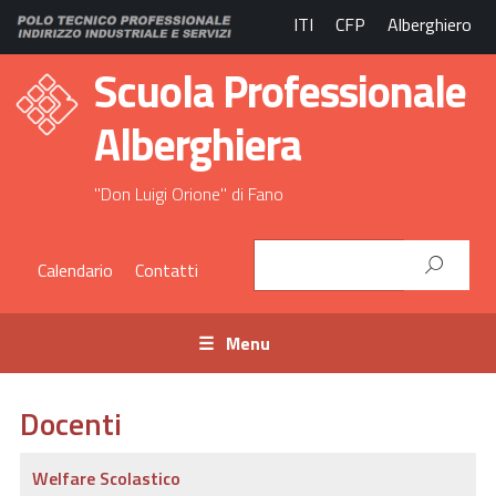
ITI
CFP
Alberghiero
Scuola Professionale
Alberghiera
"Don Luigi Orione" di Fano
Calendario
Contatti
Menu
Docenti
Welfare Scolastico