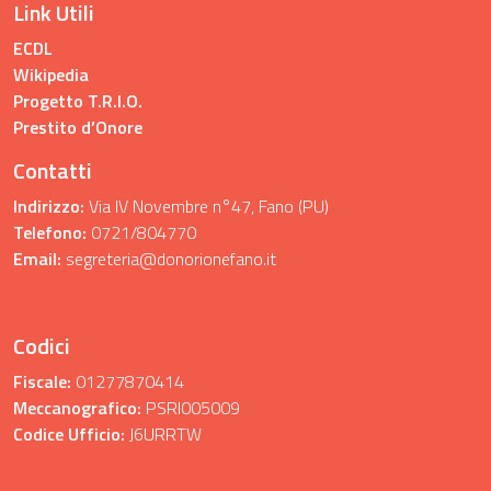
Link Utili
ECDL
Wikipedia
Progetto T.R.I.O.
Prestito d’Onore
Contatti
Indirizzo:
Via IV Novembre n°47, Fano (PU)
Telefono:
0721/804770
Email:
segreteria@donorionefano.it
Codici
Fiscale:
01277870414
Meccanografico:
PSRI005009
Codice Ufficio:
J6URRTW