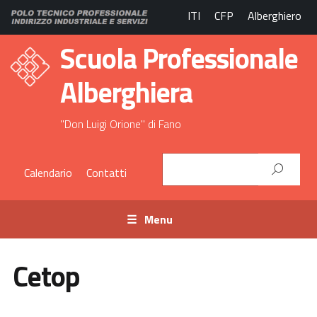
ITI
CFP
Alberghiero
Scuola Professionale
Alberghiera
"Don Luigi Orione" di Fano
Calendario
Contatti
Menu
Cetop