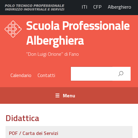
ITI
CFP
Alberghiero
Scuola Professionale
Alberghiera
"Don Luigi Orione" di Fano
Calendario
Contatti
Menu
Didattica
POF / Carta dei Servizi