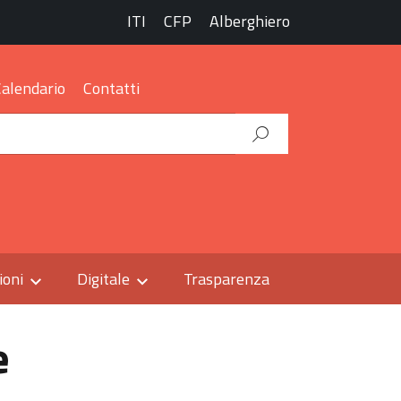
ITI
CFP
Alberghiero
Calendario
Contatti
ioni
Digitale
Trasparenza
e