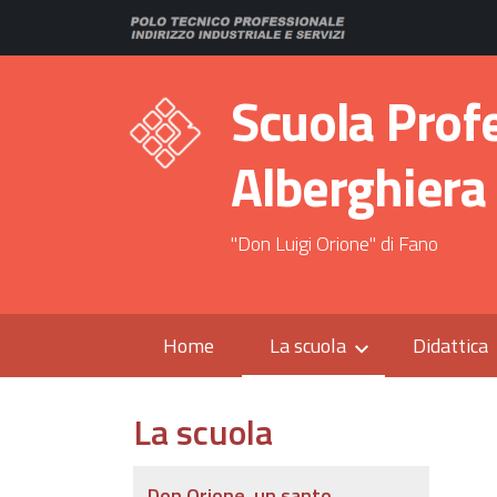
Scuola Prof
Alberghiera
"Don Luigi Orione" di Fano
Home
La scuola
Didattica
La scuola
Don Orione, un santo