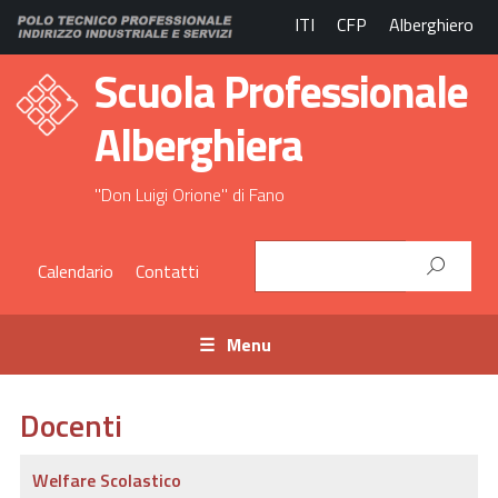
ITI
CFP
Alberghiero
Scuola Professionale
Alberghiera
"Don Luigi Orione" di Fano
Calendario
Contatti
Menu
Docenti
Welfare Scolastico