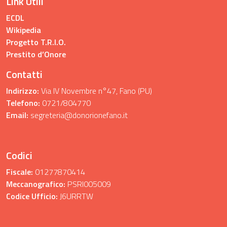
Link Utili
ECDL
Wikipedia
Progetto T.R.I.O.
Prestito d’Onore
Contatti
Indirizzo:
Via IV Novembre n°47, Fano (PU)
Telefono:
0721/804770
Email:
segreteria@donorionefano.it
Codici
Fiscale:
01277870414
Meccanografico:
PSRI005009
Codice Ufficio:
J6URRTW