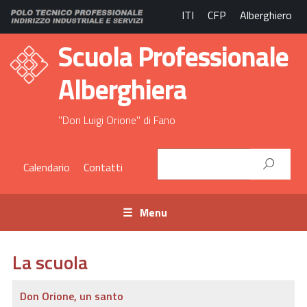
ITI
CFP
Alberghiero
Scuola Professionale
Alberghiera
"Don Luigi Orione" di Fano
Calendario
Contatti
Menu
La scuola
Don Orione, un santo